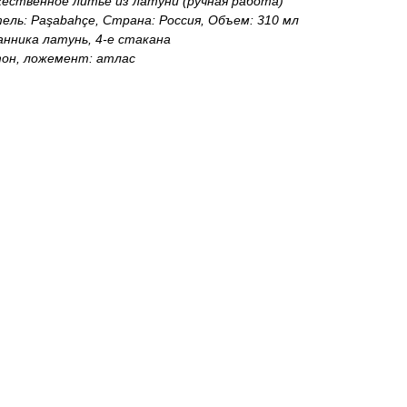
жественное литье из латуни (ручная работа)
ель: Paşabahçe, Страна: Россия, Объем: 310 мл
анника латунь, 4-е стакана
тон, ложемент: атлас